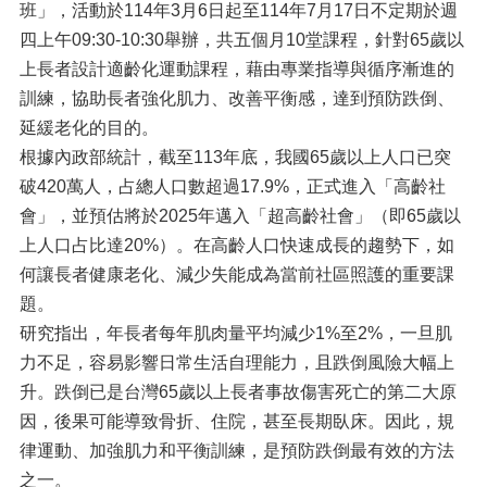
班」，活動於114年3月6日起至114年7月17日不定期於週
四上午09:30-10:30舉辦，共五個月10堂課程，針對65歲以
上長者設計適齡化運動課程，藉由專業指導與循序漸進的
訓練，協助長者強化肌力、改善平衡感，達到預防跌倒、
延緩老化的目的。
根據內政部統計，截至113年底，我國65歲以上人口已突
破420萬人，占總人口數超過17.9%，正式進入「高齡社
會」，並預估將於2025年邁入「超高齡社會」（即65歲以
上人口占比達20%）。在高齡人口快速成長的趨勢下，如
何讓長者健康老化、減少失能成為當前社區照護的重要課
題。
研究指出，年長者每年肌肉量平均減少1%至2%，一旦肌
力不足，容易影響日常生活自理能力，且跌倒風險大幅上
升。跌倒已是台灣65歲以上長者事故傷害死亡的第二大原
因，後果可能導致骨折、住院，甚至長期臥床。因此，規
律運動、加強肌力和平衡訓練，是預防跌倒最有效的方法
之一。